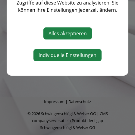
3340 Waidhofen an der Ybbs
Zugriffe auf diese Website zu analysieren. Sie
Tel.:
07442 529 86
können Ihre Einstellungen jederzeit ändern.
Mail:
office@i-gap.at
Alles akzeptieren
Individuelle Einstellungen
Impressum
|
Datenschutz
© 2026 Schwingenschlögl & Welser OG | CMS
companyserver.at
ein Produkt der
i-gap
Schwingenschlögl & Welser OG